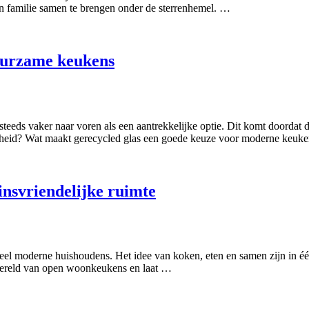
n familie samen te brengen onder de sterrenhemel. …
duurzame keukens
ds vaker naar voren als een aantrekkelijke optie. Dit komt doordat deze 
amheid? Wat maakt gerecycled glas een goede keuze voor moderne keuken
insvriendelijke ruimte
el moderne huishoudens. Het idee van koken, eten en samen zijn in één
wereld van open woonkeukens en laat …