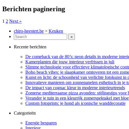
Berichten paginering
1
2
Next »
chiro-heestert.be
>
Keuken
Recente berichten
De comeback van de 80’s: neon details in moderne interi
Kamerplanten die jouw interieur verfrissen in juli
Slimme technologie voor effectieve klimatologische contr
Boho beach vibes: je slaapkamer omtoveren tot een zome
Kunst en licht: de schoonheid van verlichte fotokunst in
Innovatieve manieren om zonnepanelen esthetisch in je tu
De impact van cognac kleur in moderne interieurtrends
Zomerse mediterraanse pizza avonden: stijlingstips voor 
Verander je tuin in een kleurrijk zomerspektakel met bl
Custom fotoprints: je hond als iconische wanddecoratie
Categorieën
Energie besparen
Interieur