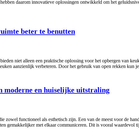
 hebben daarom innovatieve oplossingen ontwikkeld om het geluidsnivea
uimte beter te benutten
eden niet alleen een praktische oplossing voor het opbergen van keuke
keuken aanzienlijk verbeteren. Door het gebruik van open rekken kun j
moderne en huiselijke uitstraling
e zowel functioneel als esthetisch zijn. Een van de meest voor de han
n gemakkelijker met elkaar communiceren. Dit is vooral waardevol tij