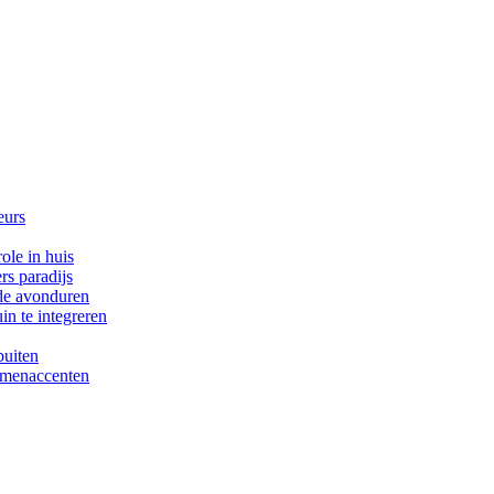
eurs
ole in huis
rs paradijs
 de avonduren
in te integreren
buiten
oemenaccenten