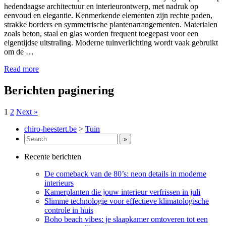
hedendaagse architectuur en interieurontwerp, met nadruk op
eenvoud en elegantie. Kenmerkende elementen zijn rechte paden,
strakke borders en symmetrische plantenarrangementen. Materialen
zoals beton, staal en glas worden frequent toegepast voor een
eigentijdse uitstraling. Moderne tuinverlichting wordt vaak gebruikt
om de …
Read more
Berichten paginering
1
2
Next »
chiro-heestert.be
>
Tuin
Recente berichten
De comeback van de 80’s: neon details in moderne
interieurs
Kamerplanten die jouw interieur verfrissen in juli
Slimme technologie voor effectieve klimatologische
controle in huis
Boho beach vibes: je slaapkamer omtoveren tot een