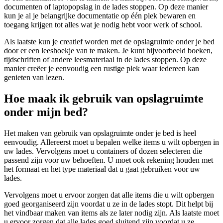
documenten of laptopopslag in de lades stoppen. Op deze manier
kun je al je belangrijke documentatie op één plek bewaren en
toegang krijgen tot alles wat je nodig hebt voor werk of school.
Als laatste kun je creatief worden met de opslagruimte onder je bed
door er een leeshoekje van te maken. Je kunt bijvoorbeeld boeken,
tijdschriften of andere leesmateriaal in de lades stoppen. Op deze
manier creëer je eenvoudig een rustige plek waar iedereen kan
genieten van lezen.
Hoe maak ik gebruik van opslagruimte
onder mijn bed?
Het maken van gebruik van opslagruimte onder je bed is heel
eenvoudig. Allereerst moet u bepalen welke items u wilt opbergen in
uw lades. Vervolgens moet u containers of dozen selecteren die
passend zijn voor uw behoeften. U moet ook rekening houden met
het formaat en het type materiaal dat u gaat gebruiken voor uw
lades.
Vervolgens moet u ervoor zorgen dat alle items die u wilt opbergen
goed georganiseerd zijn voordat u ze in de lades stopt. Dit helpt bij
het vindbaar maken van items als ze later nodig zijn. Als laatste moet
u ervoor zorgen dat alle lades goed sluitend zijn voordat u ze