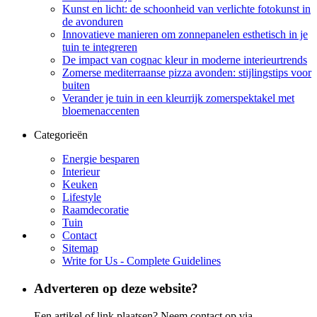
Kunst en licht: de schoonheid van verlichte fotokunst in
de avonduren
Innovatieve manieren om zonnepanelen esthetisch in je
tuin te integreren
De impact van cognac kleur in moderne interieurtrends
Zomerse mediterraanse pizza avonden: stijlingstips voor
buiten
Verander je tuin in een kleurrijk zomerspektakel met
bloemenaccenten
Categorieën
Energie besparen
Interieur
Keuken
Lifestyle
Raamdecoratie
Tuin
Contact
Sitemap
Write for Us - Complete Guidelines
Adverteren op deze website?
Een artikel of link plaatsen? Neem contact op via