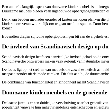
Een ander belangrijk aspect van duurzame kindermeubels is de integ
Duurzame meubels bieden vaak ingebouwde opbergmogelijkheden die zo
Denk aan bedden met lades eronder of kasten met open planken die g
kinderen om verantwoordelijk om te gaan met hun spullen. Door hen te
komen.
Bovendien dragen stijlvolle opbergoplossingen bij aan de algehele est
De invloed van Scandinavisch design op 
Scandinavisch design heeft een aanzienlijke invloed gehad op de ontw
Scandinavische ontwerpers maken vaak gebruik van natuurlijke materia
De focus ligt op het creëren van meubels die zowel esthetisch aantrekk
meegaan zonder uit de mode te raken. Dit sluit aan bij de duurzaamhe
De combinatie van functionaliteit en schoonheid maakt Scandinavisch
Duurzame kindermeubels en de groeiende p
De laatste jaren is er een duidelijke verschuiving naar het gebruik v
populariteit vanwege hun milieuvriendelijke eigenschappen en estheti