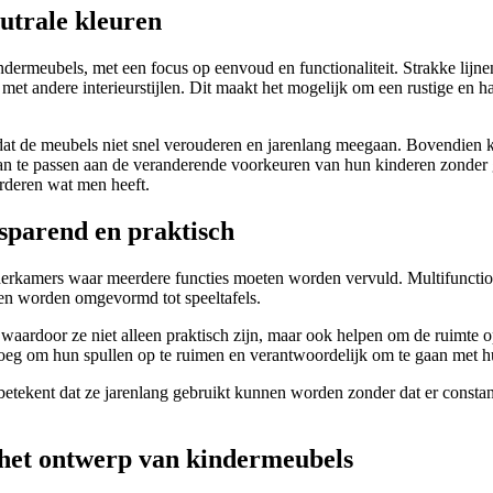
eutrale kleuren
dermeubels, met een focus op eenvoud en functionaliteit. Strakke lijne
 met andere interieurstijlen. Dit maakt het mogelijk om een rustige en 
or dat de meubels niet snel verouderen en jarenlang meegaan. Bovendie
n te passen aan de veranderende voorkeuren van hun kinderen zonder g
rderen wat men heeft.
sparend en praktisch
nderkamers waar meerdere functies moeten worden vervuld. Multifunctio
n worden omgevormd tot speeltafels.
aardoor ze niet alleen praktisch zijn, maar ook helpen om de ruimte o
roeg om hun spullen op te ruimen en verantwoordelijk om te gaan met 
tekent dat ze jarenlang gebruikt kunnen worden zonder dat er constan
j het ontwerp van kindermeubels