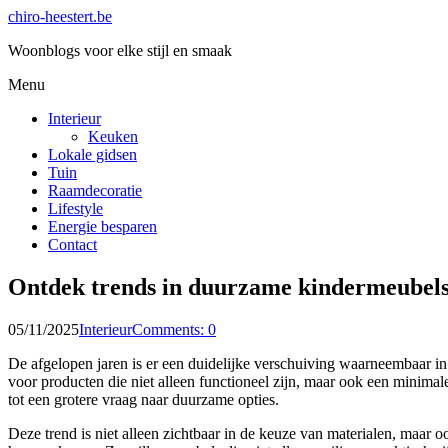
chiro-heestert.be
Woonblogs voor elke stijl en smaak
Menu
Interieur
Keuken
Lokale gidsen
Tuin
Raamdecoratie
Lifestyle
Energie besparen
Contact
Ontdek trends in duurzame kindermeubels 
05/11/2025
Interieur
Comments: 0
De afgelopen jaren is er een duidelijke verschuiving waarneembaar in
voor producten die niet alleen functioneel zijn, maar ook een minima
tot een grotere vraag naar duurzame opties.
Deze trend is niet alleen zichtbaar in de keuze van materialen, maa