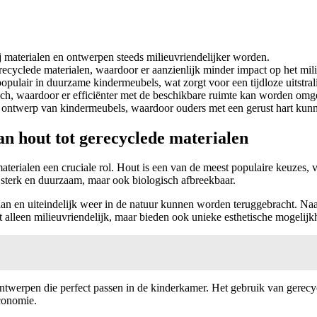
 materialen en ontwerpen steeds milieuvriendelijker worden.
ecyclede materialen, waardoor er aanzienlijk minder impact op het mili
populair in duurzame kindermeubels, wat zorgt voor een tijdloze uitstral
sch, waardoor er efficiënter met de beschikbare ruimte kan worden omg
et ontwerp van kindermeubels, waardoor ouders met een gerust hart kun
n hout tot gerecyclede materialen
erialen een cruciale rol. Hout is een van de meest populaire keuzes, 
 sterk en duurzaam, maar ook biologisch afbreekbaar.
aan en uiteindelijk weer in de natuur kunnen worden teruggebracht. Na
t alleen milieuvriendelijk, maar bieden ook unieke esthetische mogelijk
erpen die perfect passen in de kinderkamer. Het gebruik van gerecyc
economie.