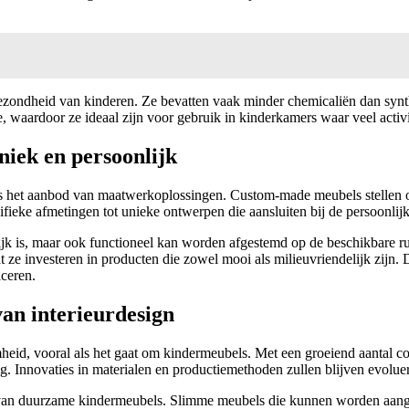
gezondheid van kinderen. Ze bevatten vaak minder chemicaliën dan synth
, waardoor ze ideaal zijn voor gebruik in kinderkamers waar veel activit
iek en persoonlijk
het aanbod van maatwerkoplossingen. Custom-made meubels stellen oude
ieke afmetingen tot unieke ontwerpen die aansluiten bij de persoonlijke
kelijk is, maar ook functioneel kan worden afgestemd op de beschikbar
 ze investeren in producten die zowel mooi als milieuvriendelijk zijn
iceren.
an interieurdesign
amheid, vooral als het gaat om kindermeubels. Met een groeiend aantal 
g. Innovaties in materialen en productiemethoden zullen blijven evolu
t van duurzame kindermeubels. Slimme meubels die kunnen worden aang