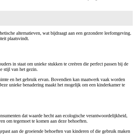
etische alternatieven, wat bijdraagt aan een gezondere leefomgeving.
eit plaatsvindt.
rs in staat om unieke stukken te creëren die perfect passen bij de
 stijl van het gezin.
e ruimte en het gebruik ervan. Bovendien kan maatwerk vaak worden
. Deze unieke benadering maakt het mogelijk om een kinderkamer te
consumenten dat waarde hecht aan ecologische verantwoordelijkheid,
eren om tegemoet te komen aan deze behoeften.
epast aan de groeiende behoeften van kinderen of die gebruik maken