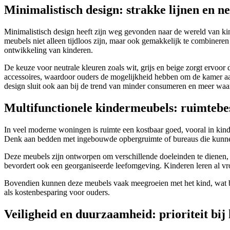
Minimalistisch design: strakke lijnen en n
Minimalistisch design heeft zijn weg gevonden naar de wereld van kin
meubels niet alleen tijdloos zijn, maar ook gemakkelijk te combineren
ontwikkeling van kinderen.
De keuze voor neutrale kleuren zoals wit, grijs en beige zorgt ervo
accessoires, waardoor ouders de mogelijkheid hebben om de kamer aa
design sluit ook aan bij de trend van minder consumeren en meer waa
Multifunctionele kindermeubels: ruimtebe
In veel moderne woningen is ruimte een kostbaar goed, vooral in ki
Denk aan bedden met ingebouwde opbergruimte of bureaus die kunne
Deze meubels zijn ontworpen om verschillende doeleinden te dienen, w
bevordert ook een georganiseerde leefomgeving. Kinderen leren al v
Bovendien kunnen deze meubels vaak meegroeien met het kind, wat be
als kostenbesparing voor ouders.
Veiligheid en duurzaamheid: prioriteit bi