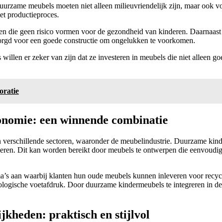
Duurzame meubels moeten niet alleen milieuvriendelijk zijn, maar ook v
et productieproces.
alen die geen risico vormen voor de gezondheid van kinderen. Daarnaast
orgd voor een goede constructie om ongelukken te voorkomen.
willen er zeker van zijn dat ze investeren in meubels die niet alleen go
oratie
onomie: een winnende combinatie
in verschillende sectoren, waaronder de meubelindustrie. Duurzame kind
iseren. Dit kan worden bereikt door meubels te ontwerpen die eenvoudi
ma’s aan waarbij klanten hun oude meubels kunnen inleveren voor recyc
logische voetafdruk. Door duurzame kindermeubels te integreren in de 
heden: praktisch en stijlvol