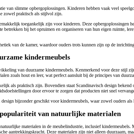
ratie van slimme opbergoplossingen. Kinderen hebben vaak veel speelg
wel praktisch als stijlvol zijn.
emakkelijk toegankelijk zijn voor kinderen. Deze opbergoplossingen he
 betrekken bij het opruimen en organiseren van hun eigen ruimte, lere
hetiek van de kamer, waardoor ouders trots kunnen zijn op de inrichting
duurzame kindermeubels
ikkeling van duurzame kindermeubels. Kenmerkend voor deze stijl zijn 
len zoals hout en leer, wat perfect aansluit bij de principes van duurz
elijk als praktisch zijn. Bovendien staat Scandinavisch design bekend o
idsdoelstellingen door ervoor te zorgen dat producten niet snel vervan
 design bijzonder geschikt voor kindermeubels, waar zowel ouders als
opulariteit van natuurlijke materialen
an natuurlijke materialen in de meubelindustrie, inclusief kindermeubel
sche aantrekkingskracht. Deze materialen zijn niet alleen duurzaam, m