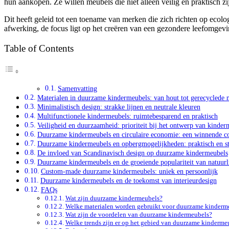
hun aankopen. Ze willen meubels die niet alleen veilig en praktisch z
Dit heeft geleid tot een toename van merken die zich richten op ecol
afwerking, de focus ligt op het creëren van een gezondere leefomgev
Table of Contents
Samenvatting
Materialen in duurzame kindermeubels: van hout tot gerecyclede 
Minimalistisch design: strakke lijnen en neutrale kleuren
Multifunctionele kindermeubels: ruimtebesparend en praktisch
Veiligheid en duurzaamheid: prioriteit bij het ontwerp van kinder
Duurzame kindermeubels en circulaire economie: een winnende c
Duurzame kindermeubels en opbergmogelijkheden: praktisch en st
De invloed van Scandinavisch design op duurzame kindermeubels
Duurzame kindermeubels en de groeiende populariteit van natuurl
Custom-made duurzame kindermeubels: uniek en persoonlijk
Duurzame kindermeubels en de toekomst van interieurdesign
FAQs
Wat zijn duurzame kindermeubels?
Welke materialen worden gebruikt voor duurzame kinderm
Wat zijn de voordelen van duurzame kindermeubels?
Welke trends zijn er op het gebied van duurzame kindermeu