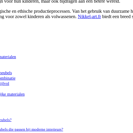
ijn voor hun kinderen, maar ook bijdragen aan een betere wereld.
ogische en ethische productieprocessen. Van het gebruik van duurzame h
ing voor zowel kinderen als volwassenen.
Nikkel-art.fr
biedt een breed 
materialen
meubels
ombinatie
ijlvol
ijke materialen
eubels?
bels die passen bij moderne interieurs?