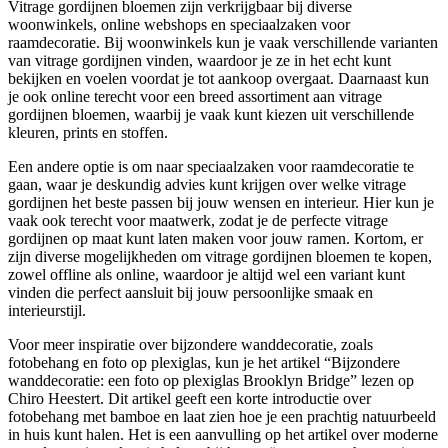
Vitrage gordijnen bloemen zijn verkrijgbaar bij diverse
woonwinkels, online webshops en speciaalzaken voor
raamdecoratie. Bij woonwinkels kun je vaak verschillende varianten
van vitrage gordijnen vinden, waardoor je ze in het echt kunt
bekijken en voelen voordat je tot aankoop overgaat. Daarnaast kun
je ook online terecht voor een breed assortiment aan vitrage
gordijnen bloemen, waarbij je vaak kunt kiezen uit verschillende
kleuren, prints en stoffen.
Een andere optie is om naar speciaalzaken voor raamdecoratie te
gaan, waar je deskundig advies kunt krijgen over welke vitrage
gordijnen het beste passen bij jouw wensen en interieur. Hier kun je
vaak ook terecht voor maatwerk, zodat je de perfecte vitrage
gordijnen op maat kunt laten maken voor jouw ramen. Kortom, er
zijn diverse mogelijkheden om vitrage gordijnen bloemen te kopen,
zowel offline als online, waardoor je altijd wel een variant kunt
vinden die perfect aansluit bij jouw persoonlijke smaak en
interieurstijl.
Voor meer inspiratie over bijzondere wanddecoratie, zoals
fotobehang en foto op plexiglas, kun je het artikel “Bijzondere
wanddecoratie: een foto op plexiglas Brooklyn Bridge” lezen op
Chiro Heestert. Dit artikel geeft een korte introductie over
fotobehang met bamboe en laat zien hoe je een prachtig natuurbeeld
in huis kunt halen. Het is een aanvulling op het artikel over moderne