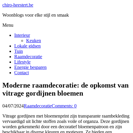
chiro-heestert.be
Woonblogs voor elke stijl en smaak
Menu
Interieur
Keuken
Lokale gidsen
Tuin
Raamdecoratie
Lifestyle
Energie besparen
Contact
Moderne raamdecoratie: de opkomst van
vitrage gordijnen bloemen
04/07/2024
Raamdecoratie
Comments: 0
Vitrage gordijnen met bloemenprint zijn transparante raambekleding
vervaardigd uit lichte stoffen zoals voile of organza. Deze gordijnen
worden gekenmerkt door een decoratief bloemenpatroon en zijn
beschikbaar in diverse kleuren en motieven. Ze bieden een